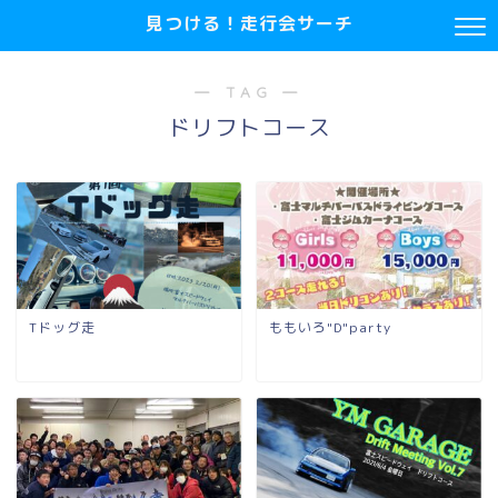
見つける！走行会サーチ
― TAG ―
ドリフトコース
Tドッグ走
ももいろ"D"party