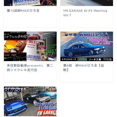
第10回絆MAX!ひろ走
YM GARAGE Drift Meeting
Vol.7
来住野自動車presents 第二
第4回 絆MAX!ひろ走【延
回シャクレル走行会
期】