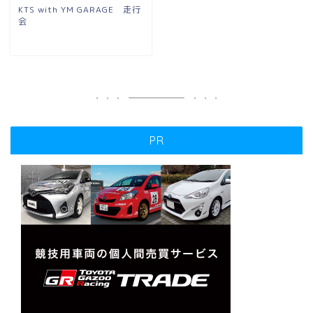
KTS with YM GARAGE 走行
会
PR