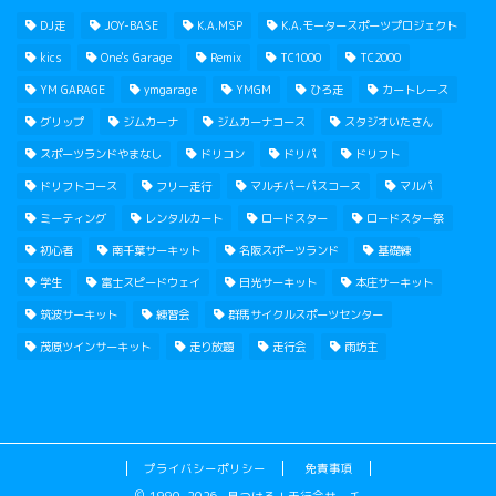
DJ走
JOY-BASE
K.A.MSP
K.A.モータースポーツプロジェクト
kics
One's Garage
Remix
TC1000
TC2000
YM GARAGE
ymgarage
YMGM
ひろ走
カートレース
グリップ
ジムカーナ
ジムカーナコース
スタジオいたさん
スポーツランドやまなし
ドリコン
ドリパ
ドリフト
ドリフトコース
フリー走行
マルチパーパスコース
マルパ
ミーティング
レンタルカート
ロードスター
ロードスター祭
初心者
南千葉サーキット
名阪スポーツランド
基礎練
学生
富士スピードウェイ
日光サーキット
本庄サーキット
筑波サーキット
練習会
群馬サイクルスポーツセンター
茂原ツインサーキット
走り放題
走行会
雨坊主
プライバシーポリシー
免責事項
1990–2026 見つける！走行会サーチ