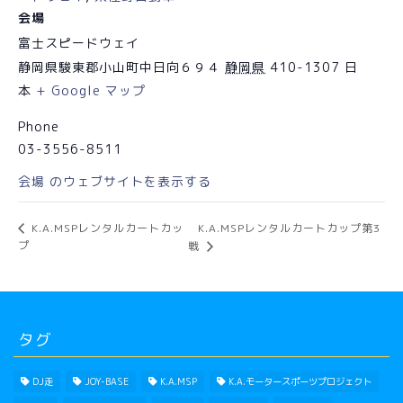
会場
富士スピードウェイ
静岡県駿東郡小山町中日向６９４
静岡県
410-1307
日
本
+ Google マップ
Phone
03-3556-8511
会場 のウェブサイトを表示する
K.A.MSPレンタルカートカップ第3
K.A.MSPレンタルカートカッ
プ
戦
タグ
DJ走
JOY-BASE
K.A.MSP
K.A.モータースポーツプロジェクト