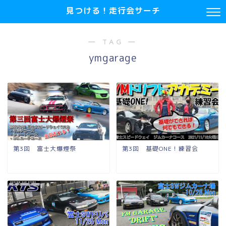
見つける！走行会サーチ
― TAG ―
ymgarage
第3回 富士大爆煙祭
第3回 基礎ONE！練習会