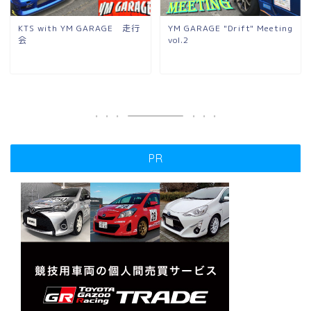
KTS with YM GARAGE 走行
YM GARAGE "Drift" Meeting
会
vol.2
PR