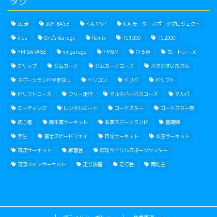
タグ
DJ走
JOY-BASE
K.A.MSP
K.A.モータースポーツプロジェクト
kics
One's Garage
Remix
TC1000
TC2000
YM GARAGE
ymgarage
YMGM
ひろ走
カートレース
グリップ
ジムカーナ
ジムカーナコース
スタジオいたさん
スポーツランドやまなし
ドリコン
ドリパ
ドリフト
ドリフトコース
フリー走行
マルチパーパスコース
マルパ
ミーティング
レンタルカート
ロードスター
ロードスター祭
初心者
南千葉サーキット
名阪スポーツランド
基礎練
学生
富士スピードウェイ
日光サーキット
本庄サーキット
筑波サーキット
練習会
群馬サイクルスポーツセンター
茂原ツインサーキット
走り放題
走行会
雨坊主