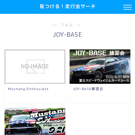
見つける！走行会サーチ
― TAG ―
JOY-BASE
Mustang Enthusiast
JOY-BASE練習会