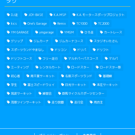
タグ
DJ走
JOY-BASE
K.A.MSP
K.A.モータースポーツプロジェクト
kics
One's Garage
Remix
TC1000
TC2000
YM GARAGE
ymgarage
YMGM
ひろ走
カートレース
グリップ
ジムカーナ
ジムカーナコース
スタジオいたさん
スポーツランドやまなし
ドリコン
ドリパ
ドリフト
ドリフトコース
フリー走行
マルチパーパスコース
マルパ
ミーティング
レンタルカート
ロードスター
ロードスター祭
初心者
南千葉サーキット
名阪スポーツランド
基礎練
学生
富士スピードウェイ
日光サーキット
本庄サーキット
筑波サーキット
練習会
群馬サイクルスポーツセンター
茂原ツインサーキット
走り放題
走行会
雨坊主