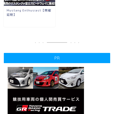
Mustang Enthusiast【開催
延期】
PR