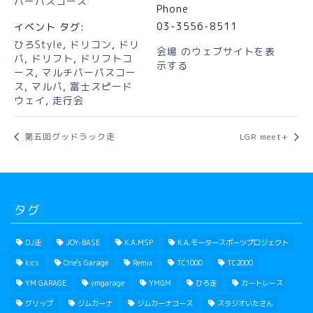
パーパスコース
Phone
03-3556-8511
イベント タグ:
ひろStyle
,
ドリコン
,
ドリ
会場 のウェブサイトを表
パ
,
ドリフト
,
ドリフトコ
示する
ース
,
マルチパーパスコー
ス
,
マルパ
,
富士スピード
ウェイ
,
走行会
第五回グッドラック走
LGR meet+
タグ
DJ走
JOY-BASE
K.A.MSP
K.A.モータースポーツプロジェクト
kics
One's Garage
Remix
TC1000
TC2000
YM GARAGE
ymgarage
YMGM
ひろ走
カートレース
グリップ
ジムカーナ
ジムカーナコース
スタジオいたさん