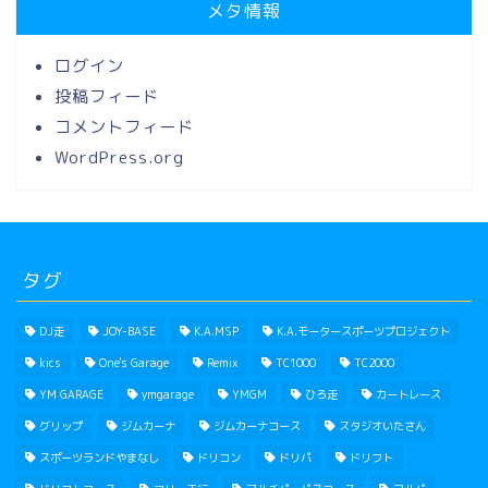
メタ情報
ログイン
投稿フィード
コメントフィード
WordPress.org
タグ
DJ走
JOY-BASE
K.A.MSP
K.A.モータースポーツプロジェクト
kics
One's Garage
Remix
TC1000
TC2000
YM GARAGE
ymgarage
YMGM
ひろ走
カートレース
グリップ
ジムカーナ
ジムカーナコース
スタジオいたさん
スポーツランドやまなし
ドリコン
ドリパ
ドリフト