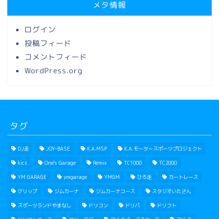
メタ情報
ログイン
投稿フィード
コメントフィード
WordPress.org
タグ
DJ走
JOY-BASE
K.A.MSP
K.A.モータースポーツプロジェクト
kics
One's Garage
Remix
TC1000
TC2000
YM GARAGE
ymgarage
YMGM
ひろ走
カートレース
グリップ
ジムカーナ
ジムカーナコース
スタジオいたさん
スポーツランドやまなし
ドリコン
ドリパ
ドリフト