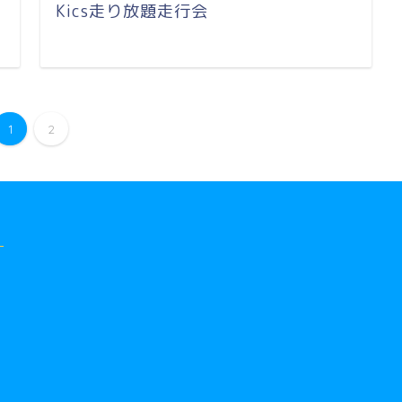
Kics走り放題走行会
1
2