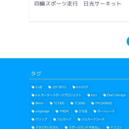
四輪スポーツ走行 日光サーキット
タグ
DJ走
JOY-BASE
K.A.MSP
K.A.モータースポーツプロジェクト
kics
One's Garage
Remix
TC1000
TC2000
YM GARAGE
ymgarage
YMGM
ひろ走
カートレース
グリップ
ジムカーナ
ジムカーナコース
スタジオいたさん
スポーツランドやまなし
ドリコン