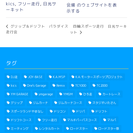
kics
,
フリー走行
,
日光サ
会場 のウェブサイトを表
ーキット
示する
四輪スポーツ走行 日光サーキ
グリップ＆ドリフト パラダイス
走行会
ット
タグ
DJ走
JOY-BASE
K.A.MSP
K.A.モータースポーツプロジェクト
kics
One's Garage
Remix
TC1000
TC2000
YM GARAGE
ymgarage
YMGM
ひろ走
カートレース
グリップ
ジムカーナ
ジムカーナコース
スタジオいたさん
スポーツランドやまなし
ドリコン
ドリパ
ドリフト
ドリフトコース
フリー走行
マルチパーパスコース
マルパ
ミーティング
レンタルカート
ロードスター
ロードスター祭