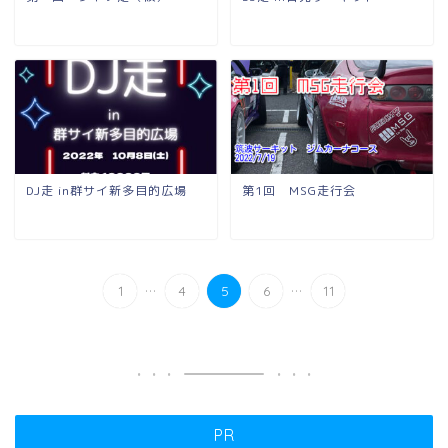
DJ走 in群サイ新多目的広場
第1回 MSG走行会
...
...
1
4
5
6
11
PR