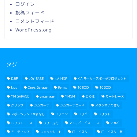
ログイン
投稿フィード
コメントフィード
WordPress.org
タグ
DJ走
JOY-BASE
K.A.MSP
K.A.モータースポーツプロジェクト
kics
One's Garage
Remix
TC1000
TC2000
YM GARAGE
ymgarage
YMGM
ひろ走
カートレース
グリップ
ジムカーナ
ジムカーナコース
スタジオいたさん
スポーツランドやまなし
ドリコン
ドリパ
ドリフト
ドリフトコース
フリー走行
マルチパーパスコース
マルパ
ミーティング
レンタルカート
ロードスター
ロードスター祭