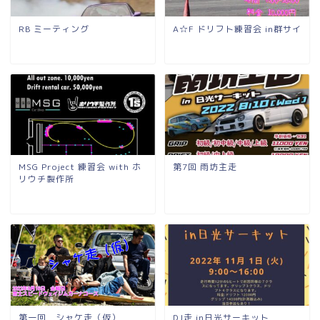
RB ミーティング
A☆F ドリフト練習会 in群サイ
MSG Project 練習会 with ホ
第7回 雨坊主走
リウチ製作所
第一回 シャケ走（仮）
DJ走 in日光サーキット