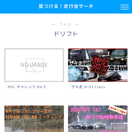
見つける！走行会サーチ
― TAG ―
ドリフト
MSC チャレンジ Rd.3
ザキ走 Drift Class