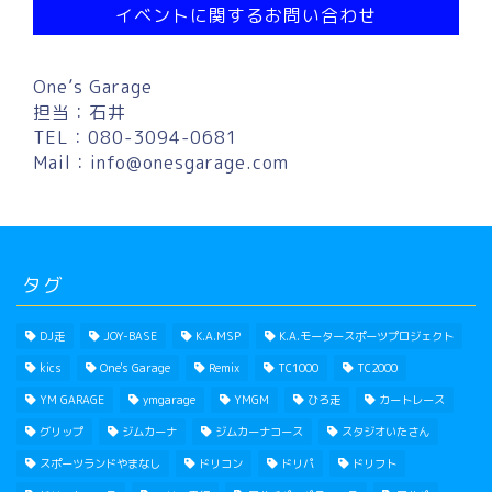
イベントに関するお問い合わせ
One’s Garage
担当：石井
TEL：080-3094-0681
Mail：
info@onesgarage.com
タグ
DJ走
JOY-BASE
K.A.MSP
K.A.モータースポーツプロジェクト
kics
One's Garage
Remix
TC1000
TC2000
YM GARAGE
ymgarage
YMGM
ひろ走
カートレース
グリップ
ジムカーナ
ジムカーナコース
スタジオいたさん
スポーツランドやまなし
ドリコン
ドリパ
ドリフト