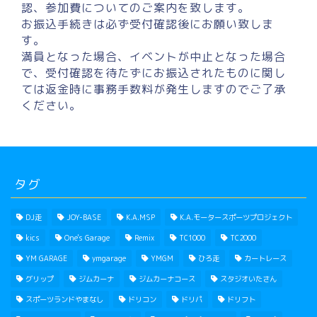
認、参加費についてのご案内を致します。
お振込手続きは必ず受付確認後にお願い致しま
す。
満員となった場合、イベントが中止となった場合
で、受付確認を待たずにお振込されたものに関し
ては返金時に事務手数料が発生しますのでご了承
ください。
タグ
DJ走
JOY-BASE
K.A.MSP
K.A.モータースポーツプロジェクト
kics
One's Garage
Remix
TC1000
TC2000
YM GARAGE
ymgarage
YMGM
ひろ走
カートレース
グリップ
ジムカーナ
ジムカーナコース
スタジオいたさん
スポーツランドやまなし
ドリコン
ドリパ
ドリフト