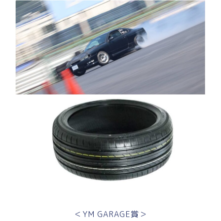
＜YM GARAGE賞＞