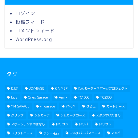
ログイン
投稿フィード
コメントフィード
WordPress.org
タグ
DJ走
JOY-BASE
K.A.MSP
K.A.モータースポーツプロジェクト
kics
One's Garage
Remix
TC1000
TC2000
YM GARAGE
ymgarage
YMGM
ひろ走
カートレース
グリップ
ジムカーナ
ジムカーナコース
スタジオいたさん
スポーツランドやまなし
ドリコン
ドリパ
ドリフト
ドリフトコース
フリー走行
マルチパーパスコース
マルパ