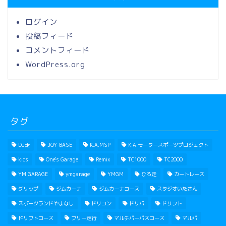
ログイン
投稿フィード
コメントフィード
WordPress.org
タグ
DJ走
JOY-BASE
K.A.MSP
K.A.モータースポーツプロジェクト
kics
One's Garage
Remix
TC1000
TC2000
YM GARAGE
ymgarage
YMGM
ひろ走
カートレース
グリップ
ジムカーナ
ジムカーナコース
スタジオいたさん
スポーツランドやまなし
ドリコン
ドリパ
ドリフト
ドリフトコース
フリー走行
マルチパーパスコース
マルパ