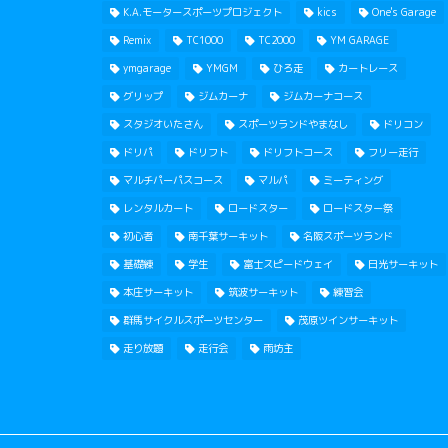
K.A.モータースポーツプロジェクト
kics
One's Garage
Remix
TC1000
TC2000
YM GARAGE
ymgarage
YMGM
ひろ走
カートレース
グリップ
ジムカーナ
ジムカーナコース
スタジオいたさん
スポーツランドやまなし
ドリコン
ドリパ
ドリフト
ドリフトコース
フリー走行
マルチパーパスコース
マルパ
ミーティング
レンタルカート
ロードスター
ロードスター祭
初心者
南千葉サーキット
名阪スポーツランド
基礎練
学生
富士スピードウェイ
日光サーキット
本庄サーキット
筑波サーキット
練習会
群馬サイクルスポーツセンター
茂原ツインサーキット
走り放題
走行会
雨坊主