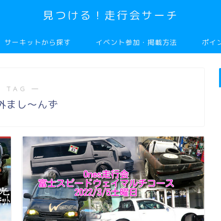
見つける！走行会サーチ
サーキットから探す
イベント参加・掲載方法
ポイ
 TAG ―
外まし～んず