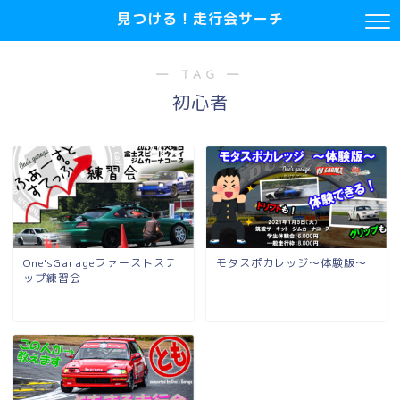
見つける！走行会サーチ
― TAG ―
初心者
One'sGarageファーストステ
モタスポカレッジ～体験版～
ップ練習会