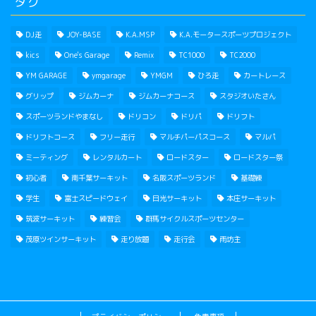
タグ
DJ走
JOY-BASE
K.A.MSP
K.A.モータースポーツプロジェクト
kics
One's Garage
Remix
TC1000
TC2000
YM GARAGE
ymgarage
YMGM
ひろ走
カートレース
グリップ
ジムカーナ
ジムカーナコース
スタジオいたさん
スポーツランドやまなし
ドリコン
ドリパ
ドリフト
ドリフトコース
フリー走行
マルチパーパスコース
マルパ
ミーティング
レンタルカート
ロードスター
ロードスター祭
初心者
南千葉サーキット
名阪スポーツランド
基礎練
学生
富士スピードウェイ
日光サーキット
本庄サーキット
筑波サーキット
練習会
群馬サイクルスポーツセンター
茂原ツインサーキット
走り放題
走行会
雨坊主