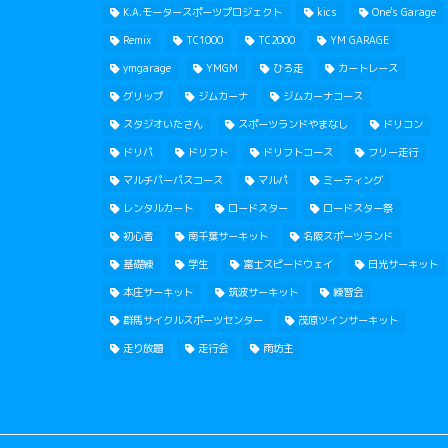
K.A.モータースポーツプロジェクト
kics
One's Garage
Remix
TC1000
TC2000
YM GARAGE
ymgarage
YMGM
ひろ走
カートレース
グリップ
ジムカーナ
ジムカーナコース
スタジオいたさん
スポーツランドやまなし
ドリコン
ドリパ
ドリフト
ドリフトコース
フリー走行
マルチパーパスコース
マルパ
ミーティング
レンタルカート
ロードスター
ロードスター祭
初心者
南千葉サーキット
名阪スポーツランド
基礎練
学生
富士スピードウェイ
日光サーキット
本庄サーキット
筑波サーキット
練習会
群馬サイクルスポーツセンター
茂原ツインサーキット
走り放題
走行会
雨坊主