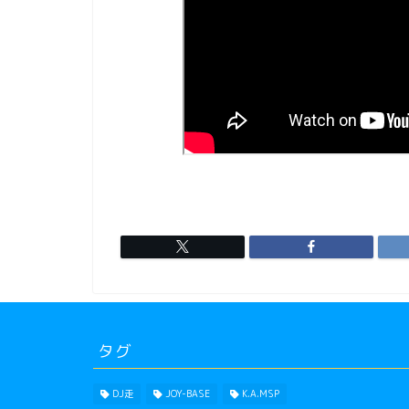
タグ
DJ走
JOY-BASE
K.A.MSP