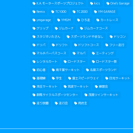
K.A.モータースポーツプロジェクト
kics
One's Garage
Remix
TC1000
TC2000
YM GARAGE
ymgarage
YMGM
ひろ走
カートレース
グリップ
ジムカーナ
ジムカーナコース
スタジオいたさん
スポーツランドやまなし
ドリコン
ドリパ
ドリフト
ドリフトコース
フリー走行
マルチパーパスコース
マルパ
ミーティング
レンタルカート
ロードスター
ロードスター祭
初心者
南千葉サーキット
名阪スポーツランド
基礎練
学生
富士スピードウェイ
日光サーキット
本庄サーキット
筑波サーキット
練習会
群馬サイクルスポーツセンター
茂原ツインサーキット
走り放題
走行会
雨坊主