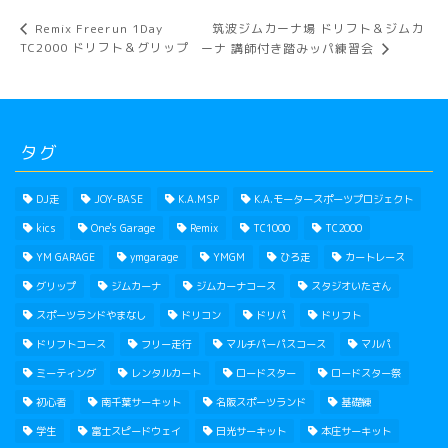
筑波ジムカーナ場 ドリフト＆ジムカ
Remix Freerun 1Day
TC2000 ドリフト＆グリップ
ーナ 講師付き踏みッパ練習会
タグ
DJ走
JOY-BASE
K.A.MSP
K.A.モータースポーツプロジェクト
kics
One's Garage
Remix
TC1000
TC2000
YM GARAGE
ymgarage
YMGM
ひろ走
カートレース
グリップ
ジムカーナ
ジムカーナコース
スタジオいたさん
スポーツランドやまなし
ドリコン
ドリパ
ドリフト
ドリフトコース
フリー走行
マルチパーパスコース
マルパ
ミーティング
レンタルカート
ロードスター
ロードスター祭
初心者
南千葉サーキット
名阪スポーツランド
基礎練
学生
富士スピードウェイ
日光サーキット
本庄サーキット