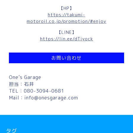
【HP】
https://takumi-
motoroil.co.jp/promotion/#enjoy
【LINE】
https://lin.ee/dTiyock
お問い合わせ
One’s Garage
担当：石井
TEL：080-3094-0681
Mail：
info@onesgarage.com
タグ