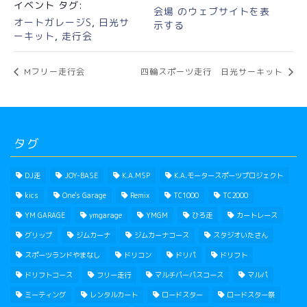
イベント タグ:
会場 のウェブサイトを表
オートガレージS
,
日光サ
示する
ーキット
,
走行会
Mフリー走行会
四輪スポーツ走行 日光サーキット
タグ
DJ走
JOY-BASE
K.A.MSP
K.A.モータースポーツプロジェクト
kics
One's Garage
Remix
TC1000
TC2000
YM GARAGE
ymgarage
YMGM
ひろ走
カートレース
グリップ
ジムカーナ
ジムカーナコース
スタジオいたさん
スポーツランドやまなし
ドリコン
ドリパ
ドリフト
ドリフトコース
フリー走行
マルチパーパスコース
マルパ
ミーティング
レンタルカート
ロードスター
ロードスター祭