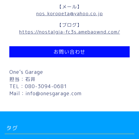
【メール】
nos_koropeta@yahoo.co.jp
【ブログ】
https://nostalgia-fc3s.amebaownd.com/
お問い合わせ
One’s Garage
担当：石井
TEL：080-3094-0681
Mail：
info@onesgarage.com
タグ