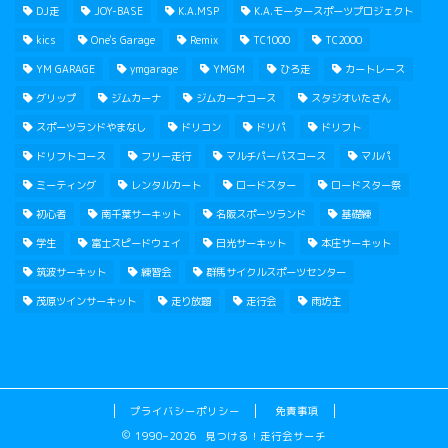
DJ走
JOY-BASE
K.A.MSP
K.A.モータースポーツプロジェクト
kics
One's Garage
Remix
TC1000
TC2000
YM GARAGE
ymgarage
YMGM
ひろ走
カートレース
グリップ
ジムカーナ
ジムカーナコース
スタジオいたさん
スポーツランドやまなし
ドリコン
ドリパ
ドリフト
ドリフトコース
フリー走行
マルチパーパスコース
マルパ
ミーティング
レンタルカート
ロードスター
ロードスター祭
初心者
南千葉サーキット
名阪スポーツランド
基礎練
学生
富士スピードウェイ
日光サーキット
本庄サーキット
筑波サーキット
練習会
群馬サイクルスポーツセンター
茂原ツインサーキット
走り放題
走行会
雨坊主
プライバシーポリシー
免責事項
1990–2026 見つける！走行会サーチ