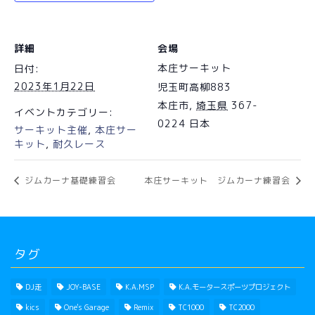
詳細
会場
本庄サーキット
日付:
2023年1月22日
児玉町高柳883
本庄市
,
埼玉県
367-
イベントカテゴリー:
0224
日本
サーキット主催
,
本庄サー
キット
,
耐久レース
ジムカーナ基礎練習会
本庄サーキット ジムカーナ練習会
タグ
DJ走
JOY-BASE
K.A.MSP
K.A.モータースポーツプロジェクト
kics
One's Garage
Remix
TC1000
TC2000