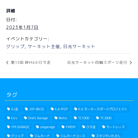
詳細
日付:
2023年1月7日
イベントカテゴリー:
グリップ
,
サーキット主催
,
日光サーキット
第13回 絆MAX!ひろ走
日光サーキット四輪スポーツ走行
タグ
DJ走
JOY-BASE
K.A.MSP
K.A.モータースポーツプロジェクト
kics
One's Garage
Remix
TC1000
TC2000
YM GARAGE
ymgarage
YMGM
ひろ走
カートレース
グリップ
ジムカーナ
ジムカーナコース
スタジオいたさん