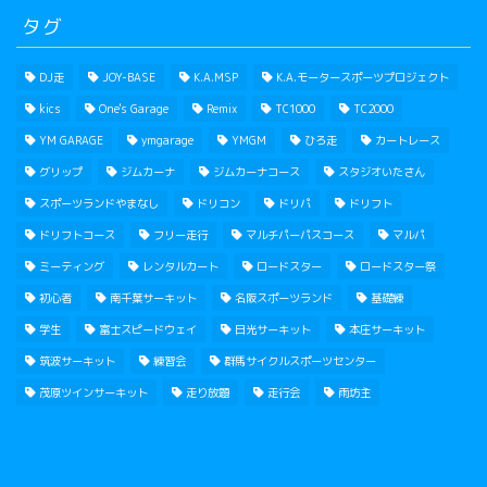
タグ
DJ走
JOY-BASE
K.A.MSP
K.A.モータースポーツプロジェクト
kics
One's Garage
Remix
TC1000
TC2000
YM GARAGE
ymgarage
YMGM
ひろ走
カートレース
グリップ
ジムカーナ
ジムカーナコース
スタジオいたさん
スポーツランドやまなし
ドリコン
ドリパ
ドリフト
ドリフトコース
フリー走行
マルチパーパスコース
マルパ
ミーティング
レンタルカート
ロードスター
ロードスター祭
初心者
南千葉サーキット
名阪スポーツランド
基礎練
学生
富士スピードウェイ
日光サーキット
本庄サーキット
筑波サーキット
練習会
群馬サイクルスポーツセンター
茂原ツインサーキット
走り放題
走行会
雨坊主