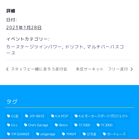
詳細
日付:
2023年1月28日
イベントカテゴリー:
カーステージツインパワー
,
ドリフト
,
マルチパーパスコ
ース
スタッフと一緒に走ろう走行会
本庄サーキット フリー走行
タグ
DJ走
JOY-BASE
K.A.MSP
K.A.モータースポーツプロジェクト
kics
One's Garage
Remix
TC1000
TC2000
YM GARAGE
ymgarage
YMGM
ひろ走
カートレース