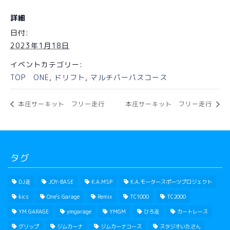
詳細
日付:
2023年1月18日
イベントカテゴリー:
TOP ONE
,
ドリフト
,
マルチパーパスコース
本庄サーキット フリー走行
本庄サーキット フリー走行
タグ
DJ走
JOY-BASE
K.A.MSP
K.A.モータースポーツプロジェクト
kics
One's Garage
Remix
TC1000
TC2000
YM GARAGE
ymgarage
YMGM
ひろ走
カートレース
グリップ
ジムカーナ
ジムカーナコース
スタジオいたさん