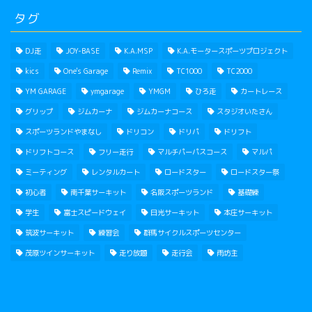
タグ
DJ走
JOY-BASE
K.A.MSP
K.A.モータースポーツプロジェクト
kics
One's Garage
Remix
TC1000
TC2000
YM GARAGE
ymgarage
YMGM
ひろ走
カートレース
グリップ
ジムカーナ
ジムカーナコース
スタジオいたさん
スポーツランドやまなし
ドリコン
ドリパ
ドリフト
ドリフトコース
フリー走行
マルチパーパスコース
マルパ
ミーティング
レンタルカート
ロードスター
ロードスター祭
初心者
南千葉サーキット
名阪スポーツランド
基礎練
学生
富士スピードウェイ
日光サーキット
本庄サーキット
筑波サーキット
練習会
群馬サイクルスポーツセンター
茂原ツインサーキット
走り放題
走行会
雨坊主