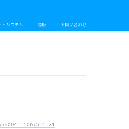
ントシステム
物販
お問い合わせ
506886041116678?s=21