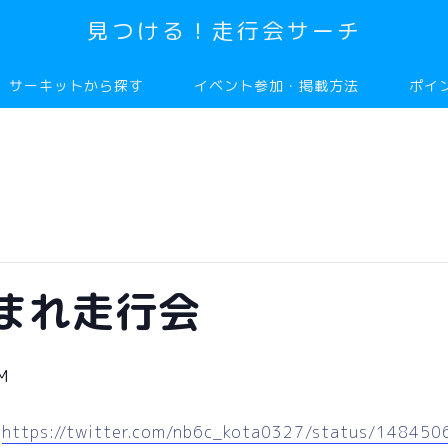
見つける！走行会サーチ
サーキットから探す
イベント参加・掲載方法
ポイ
まれ走行会
M
：
https://twitter.com/nb6c_kota0327/status/1484