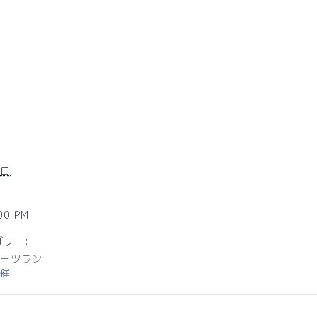
9日
00 PM
リー:
ーツラン
催