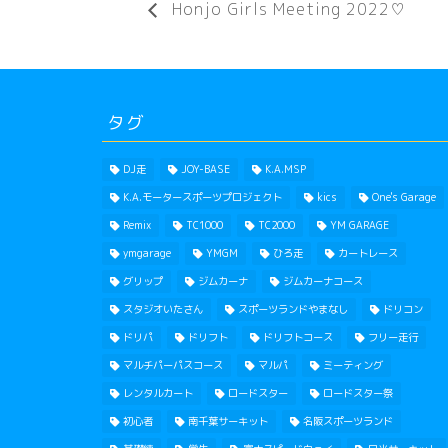
Honjo Girls Meeting 2022♡
タグ
DJ走
JOY-BASE
K.A.MSP
K.A.モータースポーツプロジェクト
kics
One's Garage
Remix
TC1000
TC2000
YM GARAGE
ymgarage
YMGM
ひろ走
カートレース
グリップ
ジムカーナ
ジムカーナコース
スタジオいたさん
スポーツランドやまなし
ドリコン
ドリパ
ドリフト
ドリフトコース
フリー走行
マルチパーパスコース
マルパ
ミーティング
レンタルカート
ロードスター
ロードスター祭
初心者
南千葉サーキット
名阪スポーツランド