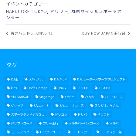
イベントカテゴリー:
HARDCORE TOKYO
,
ドリフト
,
群馬サイクルスポーツセ
ンター
春のバリドリ天国Vol15
BUY NOW JAPAN走行会
タグ
DJ走
JOY-BASE
K.A.MSP
K.A.モータースポーツプロジェクト
kics
One's Garage
Remix
TC1000
TC2000
YM GARAGE
ymgarage
YMGM
ひろ走
カートレース
グリップ
ジムカーナ
ジムカーナコース
スタジオいたさん
スポーツランドやまなし
ドリコン
ドリパ
ドリフト
ドリフトコース
フリー走行
マルチパーパスコース
マルパ
ミーティング
レンタルカート
ロードスター
ロードスター祭