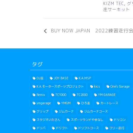
KIZM TEC
,
グ
庄サーキット
BUY NOW JAPAN 2022練習走行
タグ
DJ走
JOY-BASE
K.A.MSP
K.A.モータースポーツプロジェクト
kics
One's Garage
Remix
TC1000
TC2000
YM GARAGE
ymgarage
YMGM
ひろ走
カートレース
グリップ
ジムカーナ
ジムカーナコース
スタジオいたさん
スポーツランドやまなし
ドリコン
ドリパ
ドリフト
ドリフトコース
フリー走行