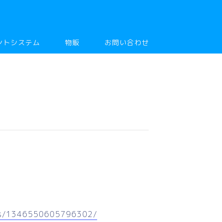
ントシステム
物販
お問い合わせ
ts/1346550605796302/