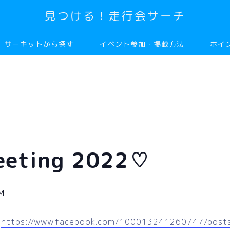
見つける！走行会サーチ
サーキットから探す
イベント参加・掲載方法
ポイ
Meeting 2022♡
M
：
https://www.facebook.com/100013241260747/pos