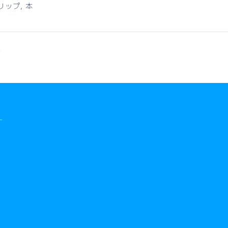
リップ
,
本
会