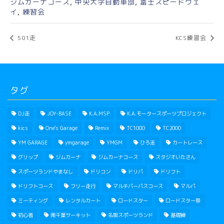
ジムカーナコース
,
中央大学自動車部
,
富士スピードウェ
イ
,
練習会
501走
KCS練習会
タグ
DJ走
JOY-BASE
K.A.MSP
K.A.モータースポーツプロジェクト
kics
One's Garage
Remix
TC1000
TC2000
YM GARAGE
ymgarage
YMGM
ひろ走
カートレース
グリップ
ジムカーナ
ジムカーナコース
スタジオいたさん
スポーツランドやまなし
ドリコン
ドリパ
ドリフト
ドリフトコース
フリー走行
マルチパーパスコース
マルパ
ミーティング
レンタルカート
ロードスター
ロードスター祭
初心者
南千葉サーキット
名阪スポーツランド
基礎練