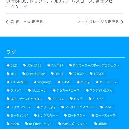
KK☆BROS
,
ドリフト
,
マルチパーパスコース
,
富士スピ
ードウェイ
第1回 MSG走行会
オートガレージＳ走行会
タグ
DJ走
JOY-BASE
K.A.MSP
K.A.モータースポーツプロジェクト
kics
One's Garage
Remix
TC1000
TC2000
YM GARAGE
ymgarage
YMGM
ひろ走
カートレース
グリップ
ジムカーナ
ジムカーナコース
スタジオいたさん
スポーツランドやまなし
ドリコン
ドリパ
ドリフト
ドリフトコース
フリー走行
マルチパーパスコース
マルパ
ミーティング
レンタルカート
ロードスター
ロードスター祭
初心者
南千葉サーキット
名阪スポーツランド
基礎練