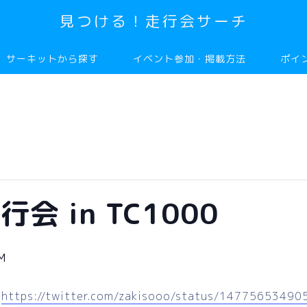
見つける！走行会サーチ
サーキットから探す
イベント参加・掲載方法
ポイ
 in TC1000
M
：
https://twitter.com/zakisooo/status/1477565349