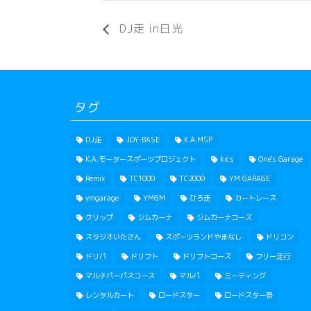
DJ走 in日光
タグ
DJ走
JOY-BASE
K.A.MSP
K.A.モータースポーツプロジェクト
kics
One's Garage
Remix
TC1000
TC2000
YM GARAGE
ymgarage
YMGM
ひろ走
カートレース
グリップ
ジムカーナ
ジムカーナコース
スタジオいたさん
スポーツランドやまなし
ドリコン
ドリパ
ドリフト
ドリフトコース
フリー走行
マルチパーパスコース
マルパ
ミーティング
レンタルカート
ロードスター
ロードスター祭