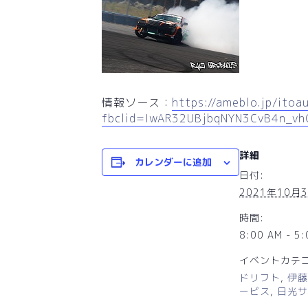
情報ソース：
https://ameblo.jp/ito
fbclid=IwAR32UBjbqNYN3CvB4n_v
詳細
カレンダーに追加
日付:
2021年10月
時間:
8:00 AM - 5
イベントカテゴ
ドリフト
,
伊藤
ービス
,
日光サ