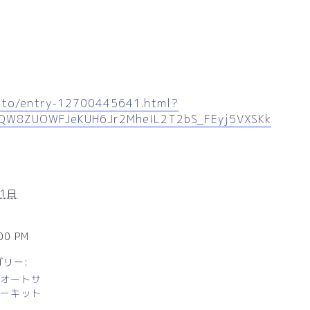
auto/entry-12700445641.html?
hQW8ZUOWFJeKUH6Jr2MheIL2T2bS_FEyj5VXSKk
31日
:00 PM
リー:
オートサ
ーキット