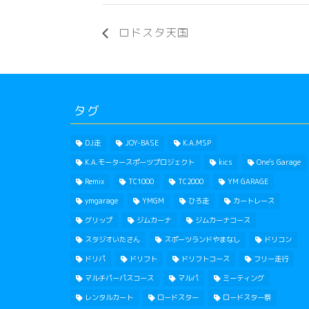
ロドスタ天国
タグ
DJ走
JOY-BASE
K.A.MSP
K.A.モータースポーツプロジェクト
kics
One's Garage
Remix
TC1000
TC2000
YM GARAGE
ymgarage
YMGM
ひろ走
カートレース
グリップ
ジムカーナ
ジムカーナコース
スタジオいたさん
スポーツランドやまなし
ドリコン
ドリパ
ドリフト
ドリフトコース
フリー走行
マルチパーパスコース
マルパ
ミーティング
レンタルカート
ロードスター
ロードスター祭