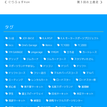
ぐりふぇすRd4
第３回お土産走
タグ
DJ走
JOY-BASE
K.A.MSP
K.A.モータースポーツプロジェクト
kics
One's Garage
Remix
TC1000
TC2000
YM GARAGE
ymgarage
YMGM
ひろ走
カートレース
グリップ
ジムカーナ
ジムカーナコース
スタジオいたさん
スポーツランドやまなし
ドリコン
ドリパ
ドリフト
ドリフトコース
フリー走行
マルチパーパスコース
マルパ
ミーティング
レンタルカート
ロードスター
ロードスター祭
初心者
南千葉サーキット
名阪スポーツランド
基礎練
学生
富士スピードウェイ
日光サーキット
本庄サーキット
筑波サーキット
練習会
群馬サイクルスポーツセンター