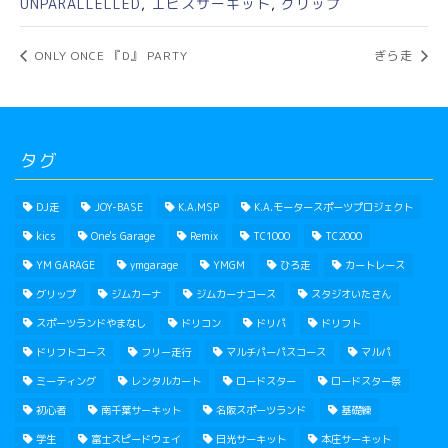
UNPARALLELLED
,
エビスサーキット
,
グリップ
ONLY ONCE 『D』 PARTY
ぎら走
タグ
DJ走
JOY-BASE
K.A.MSP
K.A.モータースポーツプロジェクト
kics
One's Garage
Remix
TC1000
TC2000
YM GARAGE
ymgarage
YMGM
ひろ走
カートレース
グリップ
ジムカーナ
ジムカーナコース
スタジオいたさん
スポーツランドやまなし
ドリコン
ドリパ
ドリフト
ドリフトコース
フリー走行
マルチパーパスコース
マルパ
ミーティング
レンタルカート
ロードスター
ロードスター祭
初心者
南千葉サーキット
名阪スポーツランド
基礎練
学生
富士スピードウェイ
日光サーキット
本庄サーキット