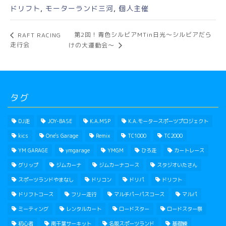
ドリフト
,
モーターランド三河
,
個人主催
第2回！青色シルビアMTin日光〜シルビアだら
RAFT RACING
走行会
けの大運動会〜
タグ
DJ走
JOY-BASE
K.A.MSP
K.A.モータースポーツプロジェクト
kics
One's Garage
Remix
TC1000
TC2000
YM GARAGE
ymgarage
YMGM
ひろ走
カートレース
グリップ
ジムカーナ
ジムカーナコース
スタジオいたさん
スポーツランドやまなし
ドリコン
ドリパ
ドリフト
ドリフトコース
フリー走行
マルチパーパスコース
マルパ
ミーティング
レンタルカート
ロードスター
ロードスター祭
初心者
南千葉サーキット
名阪スポーツランド
基礎練