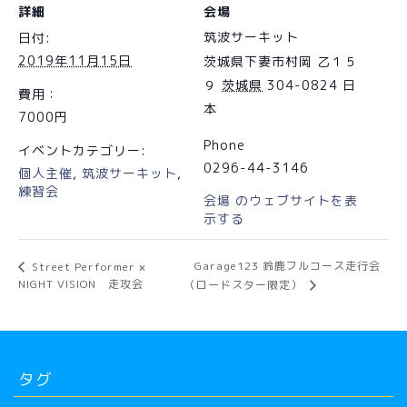
詳細
会場
筑波サーキット
日付:
2019年11月15日
茨城県下妻市村岡 乙１５
９
茨城県
304-0824
日
費用：
本
7000円
Phone
イベントカテゴリー:
0296-44-3146
個人主催
,
筑波サーキット
,
練習会
会場 のウェブサイトを表
示する
Garage123 鈴鹿フルコース走行会
Street Performer ×
NIGHT VISION 走攻会
（ロードスター限定）
タグ