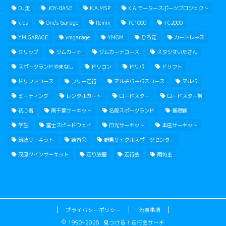
DJ走
JOY-BASE
K.A.MSP
K.A.モータースポーツプロジェクト
kics
One's Garage
Remix
TC1000
TC2000
YM GARAGE
ymgarage
YMGM
ひろ走
カートレース
グリップ
ジムカーナ
ジムカーナコース
スタジオいたさん
スポーツランドやまなし
ドリコン
ドリパ
ドリフト
ドリフトコース
フリー走行
マルチパーパスコース
マルパ
ミーティング
レンタルカート
ロードスター
ロードスター祭
初心者
南千葉サーキット
名阪スポーツランド
基礎練
学生
富士スピードウェイ
日光サーキット
本庄サーキット
筑波サーキット
練習会
群馬サイクルスポーツセンター
茂原ツインサーキット
走り放題
走行会
雨坊主
プライバシーポリシー
免責事項
1990–2026 見つける！走行会サーチ