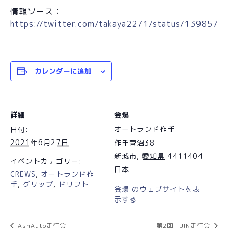
情報ソース：
https://twitter.com/takaya2271/status/139857
カレンダーに追加
詳細
会場
オートランド作手
日付:
2021年6月27日
作手菅沼38
新城市
,
愛知県
4411404
イベントカテゴリー:
日本
CREWS
,
オートランド作
手
,
グリップ
,
ドリフト
会場 のウェブサイトを表
示する
AshAuto走行会
第2回 JIN走行会