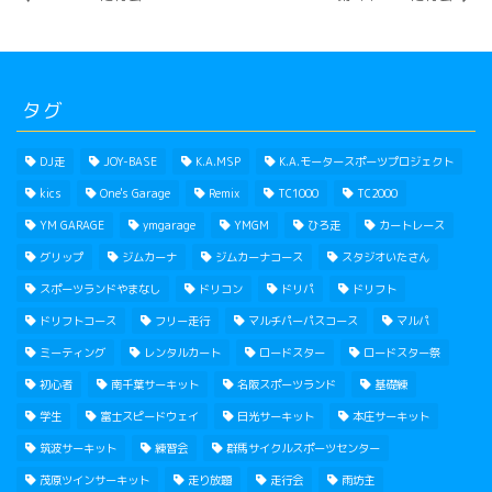
タグ
DJ走
JOY-BASE
K.A.MSP
K.A.モータースポーツプロジェクト
kics
One's Garage
Remix
TC1000
TC2000
YM GARAGE
ymgarage
YMGM
ひろ走
カートレース
グリップ
ジムカーナ
ジムカーナコース
スタジオいたさん
スポーツランドやまなし
ドリコン
ドリパ
ドリフト
ドリフトコース
フリー走行
マルチパーパスコース
マルパ
ミーティング
レンタルカート
ロードスター
ロードスター祭
初心者
南千葉サーキット
名阪スポーツランド
基礎練
学生
富士スピードウェイ
日光サーキット
本庄サーキット
筑波サーキット
練習会
群馬サイクルスポーツセンター
茂原ツインサーキット
走り放題
走行会
雨坊主