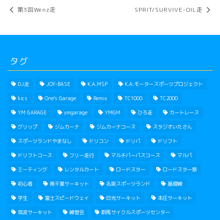
第3回Wenz走
SPRIT/SURVIVE-OIL走
タグ
DJ走
JOY-BASE
K.A.MSP
K.A.モータースポーツプロジェクト
kics
One's Garage
Remix
TC1000
TC2000
YM GARAGE
ymgarage
YMGM
ひろ走
カートレース
グリップ
ジムカーナ
ジムカーナコース
スタジオいたさん
スポーツランドやまなし
ドリコン
ドリパ
ドリフト
ドリフトコース
フリー走行
マルチパーパスコース
マルパ
ミーティング
レンタルカート
ロードスター
ロードスター祭
初心者
南千葉サーキット
名阪スポーツランド
基礎練
学生
富士スピードウェイ
日光サーキット
本庄サーキット
筑波サーキット
練習会
群馬サイクルスポーツセンター