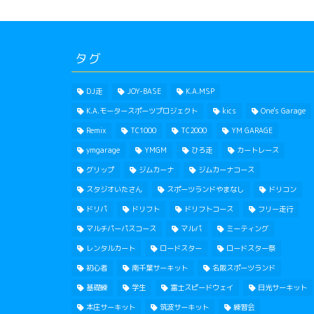
タグ
DJ走
JOY-BASE
K.A.MSP
K.A.モータースポーツプロジェクト
kics
One's Garage
Remix
TC1000
TC2000
YM GARAGE
ymgarage
YMGM
ひろ走
カートレース
グリップ
ジムカーナ
ジムカーナコース
スタジオいたさん
スポーツランドやまなし
ドリコン
ドリパ
ドリフト
ドリフトコース
フリー走行
マルチパーパスコース
マルパ
ミーティング
レンタルカート
ロードスター
ロードスター祭
初心者
南千葉サーキット
名阪スポーツランド
基礎練
学生
富士スピードウェイ
日光サーキット
本庄サーキット
筑波サーキット
練習会