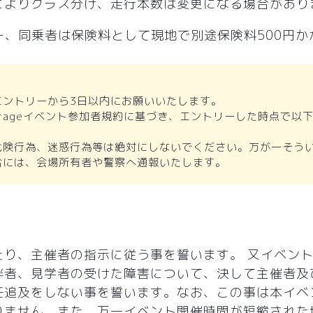
によりクラス分け、走行本数は変更になる場合があり
ー、同乗者は保険料として現地で別途保険料500円か
エントリーから3日以内にお願いいたします。
 Garageイベント参加者規約に基づき、エントリーした時点で
危険行為、迷惑行為等は絶対にしないでください。万が一そう
合には、会場所有者や警察へ通報いたします。
たり、主催者の指示に従う事を誓います。 又イベン
伴者、見学者の受けた障害について、決して主催者及
任追及をしない事を誓います。なお、この事は本イベ
りません。また、万一イベント開催時間が短縮された