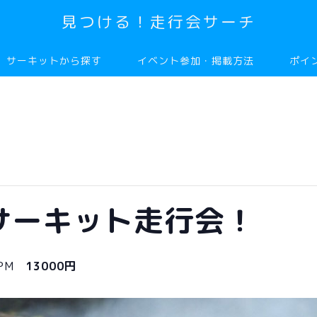
見つける！走行会サーチ
サーキットから探す
イベント参加・掲載方法
ポイ
日光サーキット走行会！
 PM
13000円