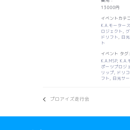
費用：
13000円
イベントカテゴ
K.A.モーター
ロジェクト
,
グ
ドリフト
,
日光
ト
イベント タグ
K.A.MSP
,
K.A
ポーツプロジ
リップ
,
ドリコ
フト
,
日光サー
プロアイズ走行会