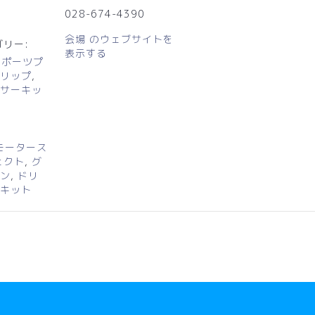
028-674-4390
会場 のウェブサイトを
リー:
表示する
スポーツプ
リップ
,
サーキッ
:
.モータース
ェクト
,
グ
ン
,
ドリ
キット