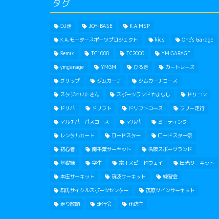
タグ
DJ走
JOY-BASE
K.A.MSP
K.A.モータースポーツプロジェクト
kics
One's Garage
Remix
TC1000
TC2000
YM GARAGE
ymgarage
YMGM
ひろ走
カートレース
グリップ
ジムカーナ
ジムカーナコース
スタジオいたさん
スポーツランドやまなし
ドリコン
ドリパ
ドリフト
ドリフトコース
フリー走行
マルチパーパスコース
マルパ
ミーティング
レンタルカート
ロードスター
ロードスター祭
初心者
南千葉サーキット
名阪スポーツランド
基礎練
学生
富士スピードウェイ
日光サーキット
本庄サーキット
筑波サーキット
練習会
群馬サイクルスポーツセンター
茂原ツインサーキット
走り放題
走行会
雨坊主