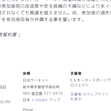
は参加車両の改造度や安全装備の不備などにより本イ
還されなくても異議を唱えません。尚、参加者の過失
てを参加者自身が弁償する事を誓います。
加者誓約書
会場
主催者
日光サーキット
K.A.モータースポーツプ
ロジェクト
28日
栃木県宇都宮市高松町
984
栃木県
321-0416
主催者 のウェブサイト
を表示
日本
+ Google マップ
:00 PM
Phone