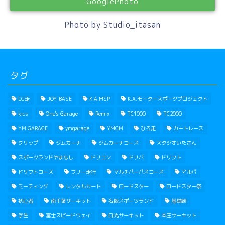
GooglePhoto
Photo by Studio_itasan
タグ
DJ走
JOY-BASE
K.A.MSP
K.A.モータースポーツプロジェクト
kics
One's Garage
Remix
TC1000
TC2000
YM GARAGE
ymgarage
YMGM
ひろ走
カートレース
グリップ
ジムカーナ
ジムカーナコース
スタジオいたさん
スポーツランドやまなし
ドリコン
ドリパ
ドリフト
ドリフトコース
フリー走行
マルチパーパスコース
マルパ
ミーティング
レンタルカート
ロードスター
ロードスター祭
初心者
南千葉サーキット
名阪スポーツランド
基礎練
学生
富士スピードウェイ
日光サーキット
本庄サーキット