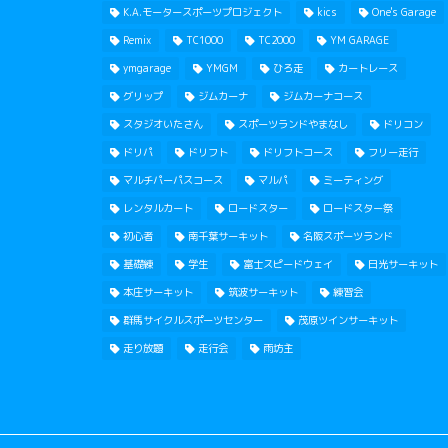
K.A.モータースポーツプロジェクト
kics
One's Garage
Remix
TC1000
TC2000
YM GARAGE
ymgarage
YMGM
ひろ走
カートレース
グリップ
ジムカーナ
ジムカーナコース
スタジオいたさん
スポーツランドやまなし
ドリコン
ドリパ
ドリフト
ドリフトコース
フリー走行
マルチパーパスコース
マルパ
ミーティング
レンタルカート
ロードスター
ロードスター祭
初心者
南千葉サーキット
名阪スポーツランド
基礎練
学生
富士スピードウェイ
日光サーキット
本庄サーキット
筑波サーキット
練習会
群馬サイクルスポーツセンター
茂原ツインサーキット
走り放題
走行会
雨坊主