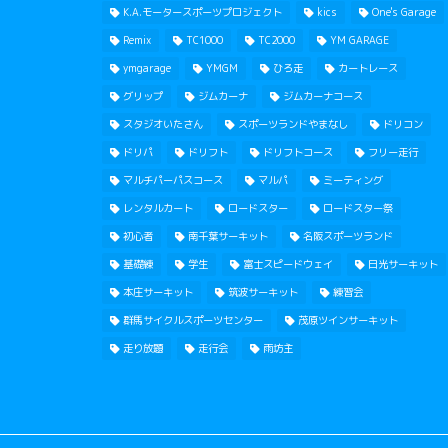
K.A.モータースポーツプロジェクト
kics
One's Garage
Remix
TC1000
TC2000
YM GARAGE
ymgarage
YMGM
ひろ走
カートレース
グリップ
ジムカーナ
ジムカーナコース
スタジオいたさん
スポーツランドやまなし
ドリコン
ドリパ
ドリフト
ドリフトコース
フリー走行
マルチパーパスコース
マルパ
ミーティング
レンタルカート
ロードスター
ロードスター祭
初心者
南千葉サーキット
名阪スポーツランド
基礎練
学生
富士スピードウェイ
日光サーキット
本庄サーキット
筑波サーキット
練習会
群馬サイクルスポーツセンター
茂原ツインサーキット
走り放題
走行会
雨坊主