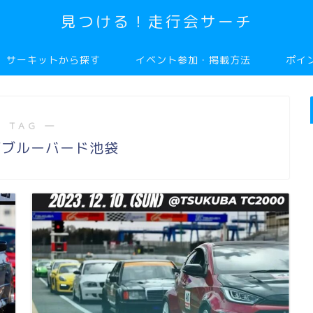
見つける！走行会サーチ
サーキットから探す
イベント参加・掲載方法
ポイ
 TAG ―
ズブルーバード池袋