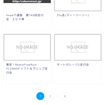
team六連星 第140回走行
Zto走(ズィーツーソー)
会 エビス東
激安！RemixFreeRun
オートガレージS走行会
TC2000ドリフト＆グリップ走
行会
...
1
2
8