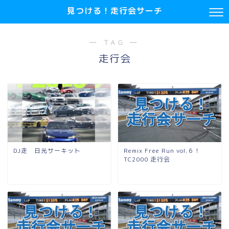
見つける！走行会サーチ
― TAG ―
走行会
DJ走 日光サーキット
Remix Free Run vol.６！
TC2000 走行会