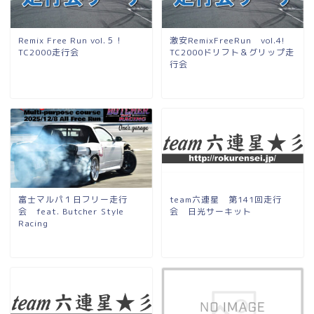
Remix Free Run vol.５！
激安RemixFreeRun vol.4!
TC2000走行会
TC2000ドリフト＆グリップ走
行会
富士マルパ１日フリー走行
team六連星 第141回走行
会 feat. Butcher Style
会 日光サーキット
Racing