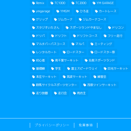
Remix
TC1000
TC2000
YM GARAGE
ymgarage
YMGM
ひろ走
カートレース
グリップ
ジムカーナ
ジムカーナコース
スタジオいたさん
スポーツランドやまなし
ドリコン
ドリパ
ドリフト
ドリフトコース
フリー走行
マルチパーパスコース
マルパ
ミーティング
レンタルカート
ロードスター
ロードスター祭
初心者
南千葉サーキット
名阪スポーツランド
基礎練
学生
富士スピードウェイ
日光サーキット
本庄サーキット
筑波サーキット
練習会
群馬サイクルスポーツセンター
茂原ツインサーキット
走り放題
走行会
雨坊主
プライバシーポリシー
免責事項