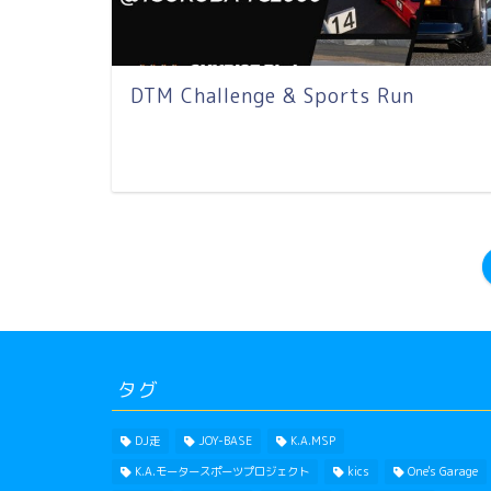
DTM Challenge & Sports Run
タグ
DJ走
JOY-BASE
K.A.MSP
K.A.モータースポーツプロジェクト
kics
One's Garage