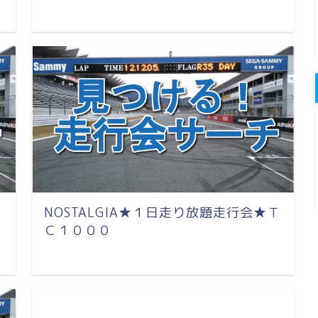
Ｔ
NOSTALGIA★１日走り放題走行会★Ｔ
Ｃ１０００