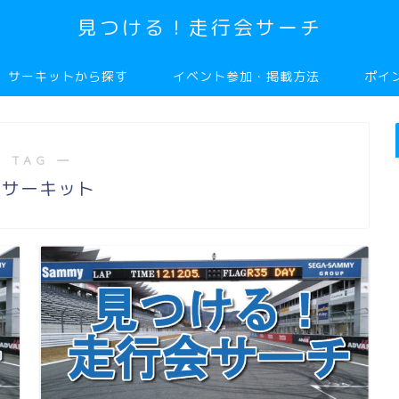
見つける！走行会サーチ
サーキットから探す
イベント参加・掲載方法
ポイ
 TAG ―
波サーキット