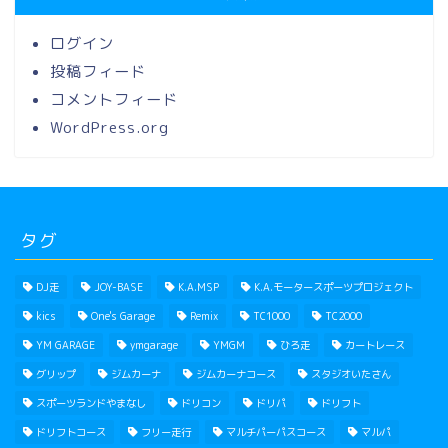
ログイン
投稿フィード
コメントフィード
WordPress.org
タグ
DJ走
JOY-BASE
K.A.MSP
K.A.モータースポーツプロジェクト
kics
One's Garage
Remix
TC1000
TC2000
YM GARAGE
ymgarage
YMGM
ひろ走
カートレース
グリップ
ジムカーナ
ジムカーナコース
スタジオいたさん
スポーツランドやまなし
ドリコン
ドリパ
ドリフト
ドリフトコース
フリー走行
マルチパーパスコース
マルパ