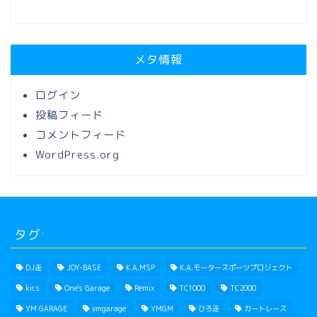
メタ情報
ログイン
投稿フィード
コメントフィード
WordPress.org
タグ
DJ走
JOY-BASE
K.A.MSP
K.A.モータースポーツプロジェクト
kics
One's Garage
Remix
TC1000
TC2000
YM GARAGE
ymgarage
YMGM
ひろ走
カートレース